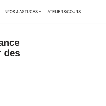
INFOS & ASTUCES
ATELIERS/COURS
éance
r des
é