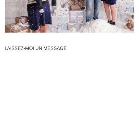
LAISSEZ-MOI UN MESSAGE
Fields marked with an
*
are required
VOS NOM & PRÉNOM
*
VOTRE EMAIL
*
VOTRE NUMÉRO DE TÉLÉPHONE