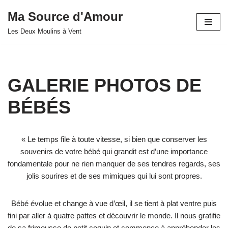
Ma Source d'Amour
Aller
Les Deux Moulins à Vent
au
contenu
GALERIE PHOTOS DE
BÉBÉS
« Le temps file à toute vitesse, si bien que conserver les
souvenirs de votre bébé qui grandit est d’une importance
fondamentale pour ne rien manquer de ses tendres regards, ses
jolis sourires et de ses mimiques qui lui sont propres.
Bébé évolue et change à vue d’œil, il se tient à plat ventre puis
fini par aller à quatre pattes et découvrir le monde. Il nous gratifie
de sa frimousse de petit coquin et commence à appréhender les