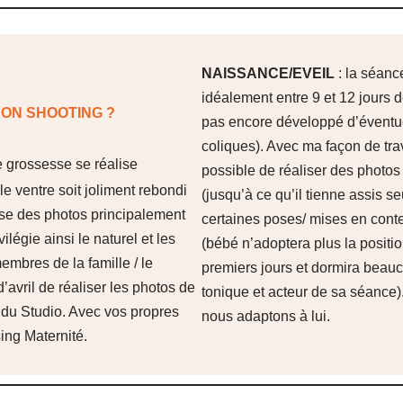
NAISSANCE/EVEIL
: la séan
idéalement entre 9 et 12 jours d
ON SHOOTING ?
pas encore développé d’éventu
coliques). Avec ma façon de trava
e grossesse se réalise
possible de réaliser des photo
le ventre soit joliment rebondi
(jusqu’à ce qu’il tienne assis se
ise des photos principalement
certaines poses/ mises en cont
ilégie ainsi le naturel et les
(bébé n’adoptera plus la positi
mbres de la famille / le
premiers jours et dormira beauc
d’avril de réaliser les photos de
tonique et acteur de sa séance
 du Studio. Avec vos propres
nous adaptons à lui.
ng Maternité.