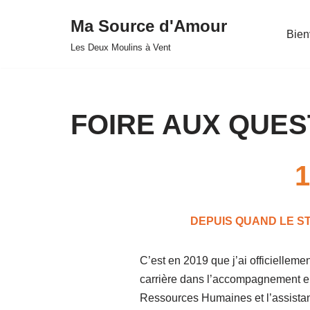
Ma Source d'Amour
Bie
Aller
Les Deux Moulins à Vent
au
contenu
FOIRE AUX QUES
1
DEPUIS QUAND LE STU
C’est en 2019 que j’ai officielleme
carrière dans l’accompagnement en 
Ressources Humaines et l’assistana