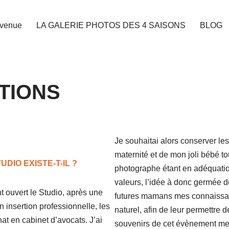
nvenue
LA GALERIE PHOTOS DES 4 SAISONS
BLOG
TIONS
Je souhaitai alors conserver l
maternité et de mon joli bébé to
DIO EXISTE-T-IL ?
photographe étant en adéquatio
valeurs, l’idée à donc germée d
nt ouvert le Studio, après une
futures mamans mes connaissanc
insertion professionnelle, les
naturel, afin de leur permettre d
t en cabinet d’avocats. J’ai
souvenirs de cet évènement mer