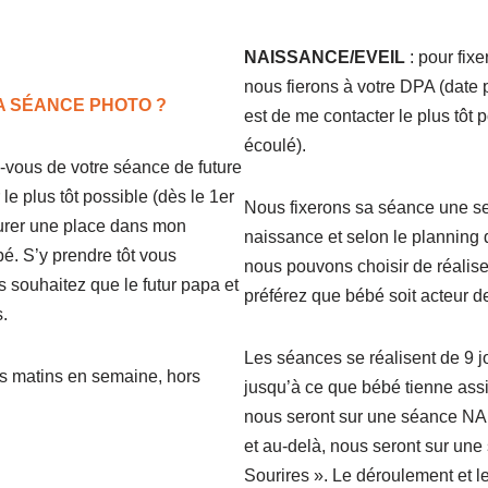
NAISSANCE/EVEIL
: pour fix
nous fierons à votre DPA (date
 SÉANCE PHOTO ?
est de me contacter le plus tôt p
écoulé).
ez-vous de votre séance de future
le plus tôt possible (dès le 1er
Nous fixerons sa séance une se
surer une place dans mon
naissance et selon le planning 
é. S’y prendre tôt vous
nous pouvons choisir de réalise
s souhaitez que le futur papa et
préférez que bébé soit acteur de
.
Les séances se réalisent de 9 jo
es matins en semaine, hors
jusqu’à ce que bébé tienne assi
nous seront sur une séance N
et au-delà, nous seront sur un
Sourires ». Le déroulement et le